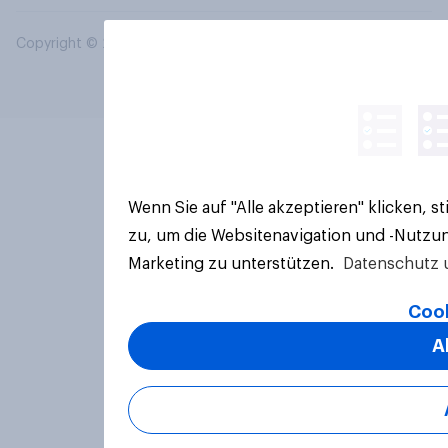
Copyright © 2026 YouGov PLC. Alle Rechte vorbehalten.
Wenn Sie auf "Alle akzeptieren" klicken, 
zu, um die Websitenavigation und -Nutzun
Marketing zu unterstützen.
Datenschutz 
Cook
A