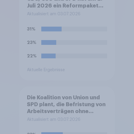
Juli 2026 ein Reformpaket
vorgestellt. Dieses umfasst
Aktualisiert am 03.07.2026
unter anderem Maßnahmen
bei Steuern, Rente,
31%
Gesundheit und Pflege sowie
zum Bürokratieabbau.
23%
Welche Auswirkungen
erwarten Sie insgesamt von
22%
diesen Reformen für die
Zukunft Deutschlands?
Aktuelle Ergebnisse
Die Koalition von Union und
SPD plant, die Befristung von
Arbeitsverträgen ohne
sachlichen Grund zu
Aktualisiert am 03.07.2026
erleichtern. Sachgrundlose
Befristungen sollen demnach