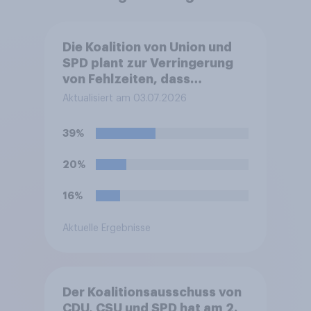
Die Koalition von Union und
SPD plant zur Verringerung
von Fehlzeiten, dass
Beschäftigte künftig bereits
Aktualisiert am 03.07.2026
ab dem ersten Krankheitstag
eine ärztliche
39%
Arbeitsunfähigkeitsbescheinigung
vorlegen müssen statt am
20%
vierten. Befürworten Sie das
oder lehnen Sie es ab?
16%
Aktuelle Ergebnisse
Der Koalitionsausschuss von
CDU, CSU und SPD hat am 2.