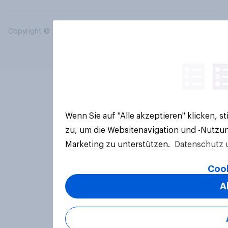
Copyright © 2026 YouGov PLC. Alle Rechte vorbehalten.
Wenn Sie auf "Alle akzeptieren" klicken, 
zu, um die Websitenavigation und -Nutzun
Marketing zu unterstützen.
Datenschutz 
Cook
A