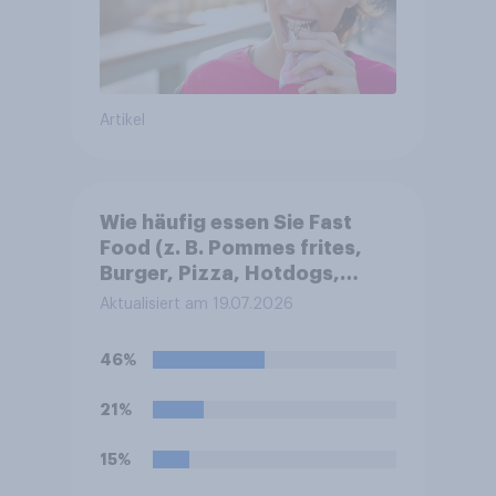
Artikel
Wie häufig essen Sie Fast
Food (z. B. Pommes frites,
Burger, Pizza, Hotdogs,
Chicken Nuggets oder
Aktualisiert am 19.07.2026
Döner)?
46%
21%
15%