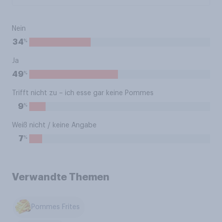
Nein
%
34
Ja
%
49
Trifft nicht zu – ich esse gar keine Pommes
%
9
Weiß nicht / keine Angabe
%
7
Verwandte Themen
Pommes Frites