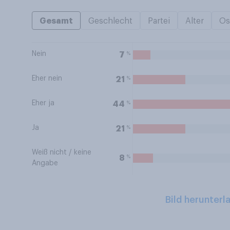
Gesamt
Geschlecht
Partei
Alter
Os
Nein
%
7
Eher nein
%
21
Eher ja
%
44
Ja
%
21
Weiß nicht / keine
%
8
Angabe
Bild herunterl