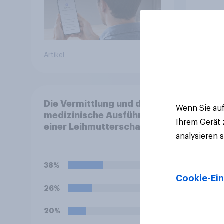
Artikel
Tracker
Die Vermittlung und die
Wenn Sie auf
medizinische Ausführung
Ihrem Gerät
einer Leihmutterschaft
analysieren 
sind in Deutschland
anders als in einigen
anderen Ländern
38%
verboten. Wie stehen Sie
Cookie-Ein
zu diesem Verbot?
26%
20%