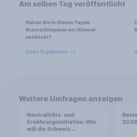
Am selben Tag veröffentlicht
Haben Sie in diesen Tagen
H
Sternschnuppen am Himmel
R
entdeckt?
Siehe Ergebnisse
S
Weitere Umfragen anzeigen
Neutralitäts- und
Beste
Ernährungsinitiative: Wie
202
will die Schweiz
abstimmen?