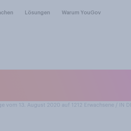
nchen
Lösungen
Warum YouGov
, dass Sie sich im 
len?
e vom 13. August 2020 auf 1212
Erwachsene / IN