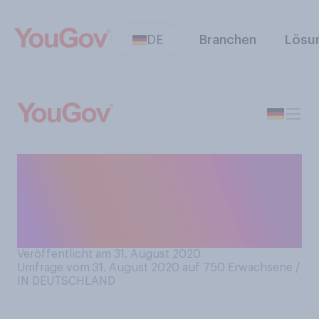
DE
Branchen
Lösu
Morgen, am 1. September, ist
meteorologischer
Herbstbeginn. Freuen Sie
sich auf den Herbst?
Veröffentlicht am 31. August 2020
Umfrage vom 31. August 2020 auf 750
Erwachsene /
IN DEUTSCHLAND