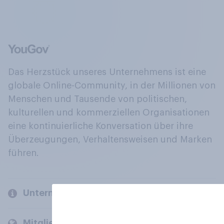
Das Herzstück unseres Unternehmens ist eine
globale Online-Community, in der Millionen von
Menschen und Tausende von politischen,
kulturellen und kommerziellen Organisationen
eine kontinuierliche Konversation über ihre
Überzeugungen, Verhaltensweisen und Marken
führen.
Unternehmen
Mitglieder und Kunden