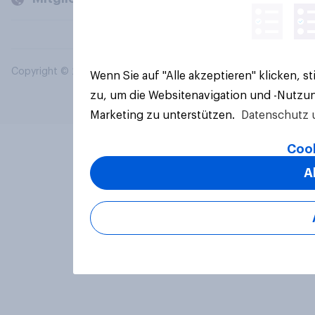
Copyright © 2026 YouGov PLC. Alle Rechte vorbehalten.
Wenn Sie auf "Alle akzeptieren" klicken, 
zu, um die Websitenavigation und -Nutzun
Marketing zu unterstützen.
Datenschutz 
Cook
A