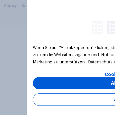
Copyright © 2026 YouGov PLC. Alle Rechte vorbehalten.
Wenn Sie auf "Alle akzeptieren" klicken, 
zu, um die Websitenavigation und -Nutzun
Marketing zu unterstützen.
Datenschutz 
Cook
A