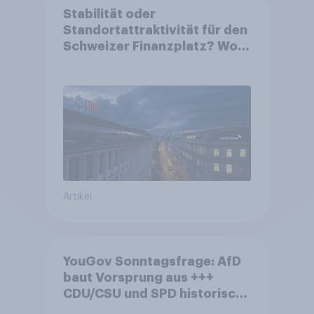
Stabilität oder
Standortattraktivität für den
Schweizer Finanzplatz? Wo
die Bevölkerung in der
Debatte um die Regulierung
von Grossbanken steht
Artikel
YouGov Sonntagsfrage: AfD
baut Vorsprung aus +++
CDU/CSU und SPD historisch
niedrig +++ Bürgerinnen und