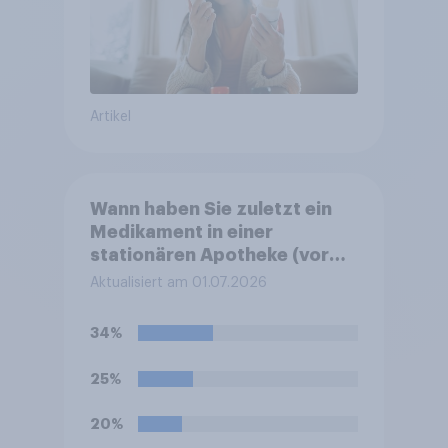
Artikel
Wann haben Sie zuletzt ein
Medikament in einer
stationären Apotheke (vor
Ort / Ladenapotheke)
Aktualisiert am 01.07.2026
gekauft?
34%
25%
20%