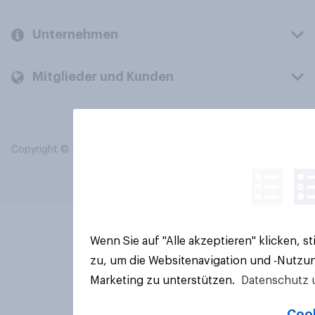
Unternehmen
Mitglieder und Kunden
Copyright © 2026 YouGov PLC. Alle Rechte vorbehalten.
Wenn Sie auf "Alle akzeptieren" klicken, 
zu, um die Websitenavigation und -Nutzun
Marketing zu unterstützen.
Datenschutz 
Cook