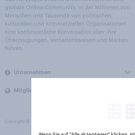
globale Online-Community, in der Millionen von
Menschen und Tausende von politischen,
kulturellen und kommerziellen Organisationen
eine kontinuierliche Konversation über ihre
Überzeugungen, Verhaltensweisen und Marken
führen.
Unternehmen
Mitglieder und Kunden
Copyright © 2026 YouGov PLC. Alle Rechte vorbehalten.
Wenn Sie auf "Alle akzeptieren" klicken, 