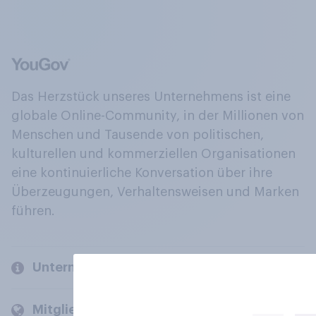
Das Herzstück unseres Unternehmens ist eine
globale Online-Community, in der Millionen von
Menschen und Tausende von politischen,
kulturellen und kommerziellen Organisationen
eine kontinuierliche Konversation über ihre
Überzeugungen, Verhaltensweisen und Marken
führen.
Unternehmen
Mitglieder und Kunden