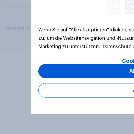
Copyright © 2026 YouGov PLC. Alle Rechte vorbehalten.
Wenn Sie auf "Alle akzeptieren" klicken, 
zu, um die Websitenavigation und -Nutzun
Marketing zu unterstützen.
Datenschutz 
Cook
A