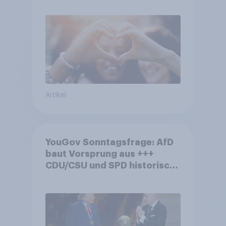
Nivea führen NPS-Ranking an
Artikel
YouGov Sonntagsfrage: AfD
baut Vorsprung aus +++
CDU/CSU und SPD historisch
niedrig +++ Bürgerinnen und
Bürger wünschen sich
Fußball-WM ohne Politik