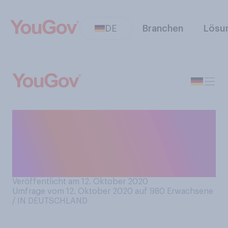
DE
Branchen
Lösu
Achten Sie darauf, ob sich
andere Menschen die Hände
waschen, nachdem sie auf
der Toilette waren?
Veröffentlicht am 12. Oktober 2020
Umfrage vom 12. Oktober 2020 auf 980
Erwachsene
/ IN DEUTSCHLAND