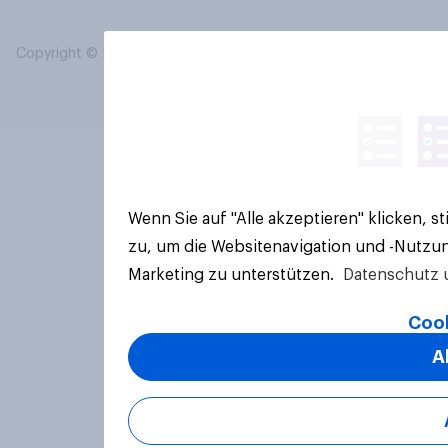
Copyright © 2026 YouGov PLC. Alle Rechte vorbehalten.
Wenn Sie auf "Alle akzeptieren" klicken, 
zu, um die Websitenavigation und -Nutzun
Marketing zu unterstützen.
Datenschutz 
Cook
A