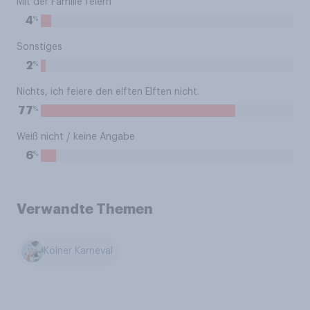
Mit der Familie feiern
%
4
Sonstiges
%
2
Nichts, ich feiere den elften Elften nicht.
%
77
Weiß nicht / keine Angabe
%
6
Verwandte Themen
Kölner Karneval