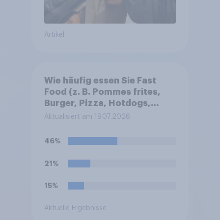
Artikel
Wie häufig essen Sie Fast
Food (z. B. Pommes frites,
Burger, Pizza, Hotdogs,
Chicken Nuggets oder
Aktualisiert am 19.07.2026
Döner)?
46%
21%
15%
Aktuelle Ergebnisse