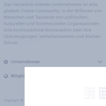
Das Herzstück unseres Unternehmens ist eine
globale Online-Community, in der Millionen von
Menschen und Tausende von politischen,
kulturellen und kommerziellen Organisationen
eine kontinuierliche Konversation über ihre
Überzeugungen, Verhaltensweisen und Marken
führen.
Unternehmen
Mitglieder und Kunden
Copyright © 2026 YouGov PLC. Alle Rechte vorbehalten.