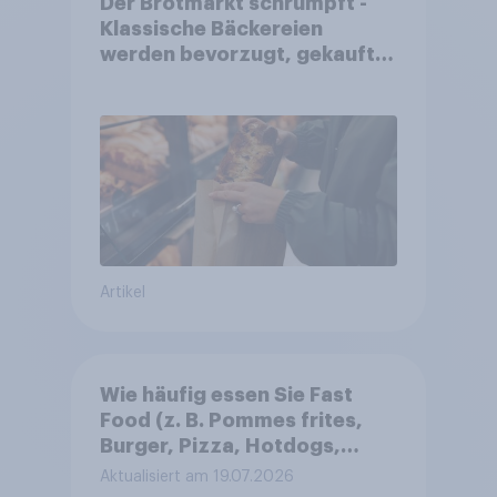
Der Brotmarkt schrumpft -
Klassische Bäckereien
werden bevorzugt, gekauft
wird dennoch häufiger bei
SB-Backstationen
Artikel
Wie häufig essen Sie Fast
Food (z. B. Pommes frites,
Burger, Pizza, Hotdogs,
Chicken Nuggets oder
Aktualisiert am 19.07.2026
Döner)?