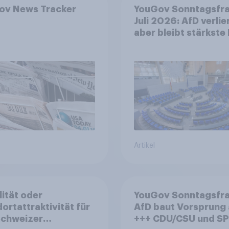
ov News Tracker
YouGov Sonntagsfr
Juli 2026: AfD verlier
aber bleibt stärkste 
+++ Großes Bedürfn
nach Reformen in de
Bevölkerung
Artikel
lität oder
YouGov Sonntagsfra
ortattraktivität für
AfD baut Vorsprung
Schweizer
+++ CDU/CSU und SPD