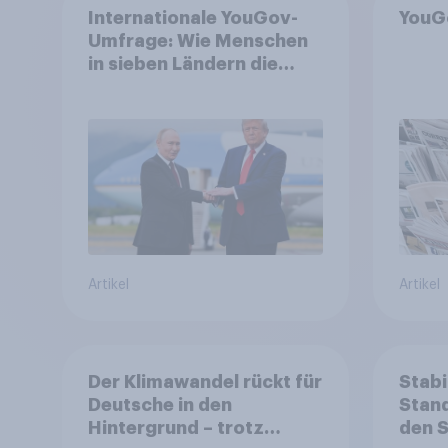
Internationale YouGov-
YouG
Umfrage: Wie Menschen
in sieben Ländern die
Rolle der USA, globale
Machtverschiebungen,
Bedrohungen und
Bündnisse bewerten
Artikel
Artikel
Der Klimawandel rückt für
Stabi
Deutsche in den
Stand
Hintergrund – trotz
den 