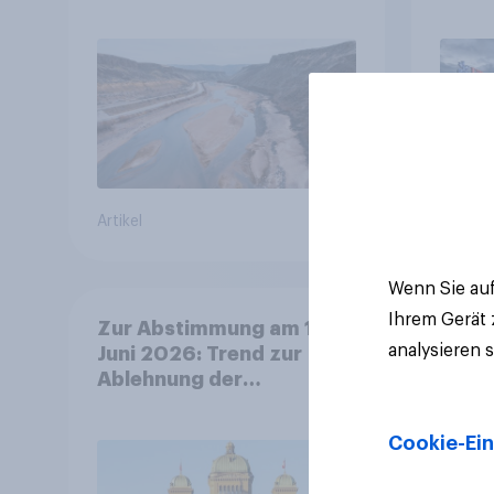
stabiler Überzeugung
Finan
Bevöl
Debat
Regul
Gros
Artikel
Artikel
Wenn Sie auf
Ihrem Gerät
Zur Abstimmung am 14.
analysieren 
Juni 2026: Trend zur
Ablehnung der
Bevölkerungsobergrenze
verstetigt sich, Chancen
Cookie-Ein
für Annahme des
Zivildienstgesetz sinken