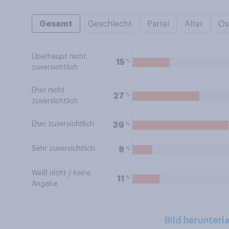
Gesamt
Geschlecht
Partei
Alter
Os
Überhaupt nicht
%
15
zuversichtlich
Eher nicht
%
27
zuversichtlich
Eher zuversichtlich
%
39
Sehr zuversichtlich
%
8
Weiß nicht / keine
%
11
Angabe
Bild herunterl