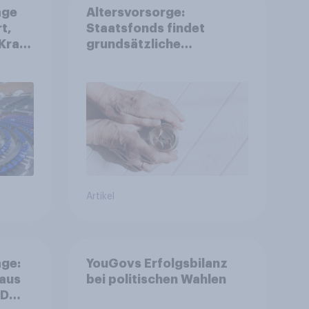
age
Altersvorsorge:
t,
Staatsfonds findet
Kraft
grundsätzliche
is
Zustimmung - Vertrauen,
r
Kosten und Sicherheit
entscheiden über die
Akzeptanz
Artikel
ge:
YouGovs Erfolgsbilanz
 aus
bei politischen Wahlen