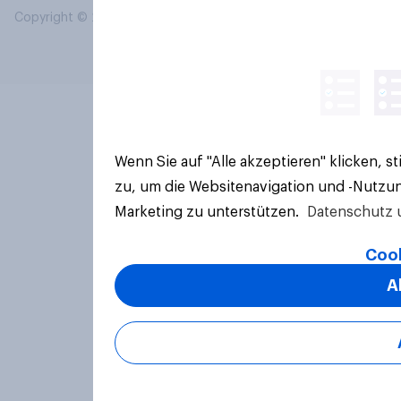
Copyright © 2026 YouGov PLC. Alle Rechte vorbehalten.
Wenn Sie auf "Alle akzeptieren" klicken, 
zu, um die Websitenavigation und -Nutzun
Marketing zu unterstützen.
Datenschutz 
Cook
A