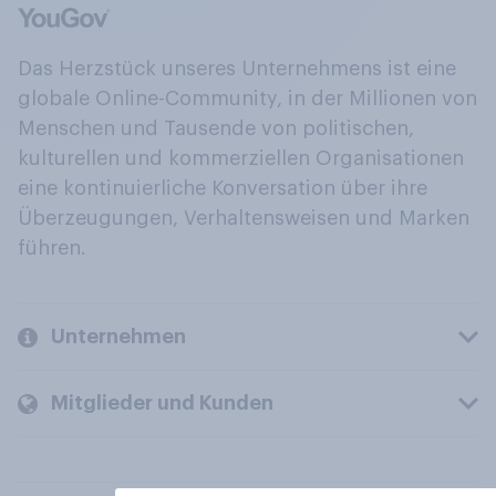
Das Herzstück unseres Unternehmens ist eine
globale Online-Community, in der Millionen von
Menschen und Tausende von politischen,
kulturellen und kommerziellen Organisationen
eine kontinuierliche Konversation über ihre
Überzeugungen, Verhaltensweisen und Marken
führen.
Unternehmen
Mitglieder und Kunden