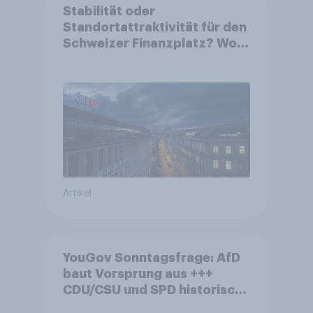
Stabilität oder
Standortattraktivität für den
Schweizer Finanzplatz? Wo
die Bevölkerung in der
Debatte um die Regulierung
von Grossbanken steht
Artikel
YouGov Sonntagsfrage: AfD
baut Vorsprung aus +++
CDU/CSU und SPD historisch
niedrig +++ Bürgerinnen und