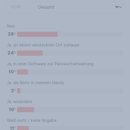
VON:
Nein
%
38
Ja, an einem versteckten Ort zuhause
%
24
Ja, in einer Software zur Passwortverwaltung
%
10
Ja, als Notiz in meinem Handy
%
3
Ja, woanders
%
16
Weiß nicht / keine Angabe
%
11