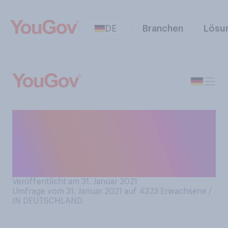
DE
Branchen
Lösu
Schreiben Sie Ihre
Passwörter für
Internetseiten und ‑zugänge
irgendwo auf?
Veröffentlicht am 31. Januar 2021
Umfrage vom 31. Januar 2021 auf 4323
Erwachsene /
IN DEUTSCHLAND