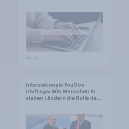
ergänzender Suchkanal,
doch Suchmaschinen bleiben
führend
Artikel
Internationale YouGov-
Umfrage: Wie Menschen in
sieben Ländern die Rolle der
USA, globale
Machtverschiebungen,
Bedrohungen und Bündnisse
bewerten