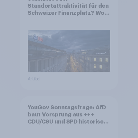
Standortattraktivität für den
Schweizer Finanzplatz? Wo
die Bevölkerung in der
Debatte um die Regulierung
von Grossbanken steht
Artikel
YouGov Sonntagsfrage: AfD
baut Vorsprung aus +++
CDU/CSU und SPD historisch
niedrig +++ Bürgerinnen und
Bürger wünschen sich