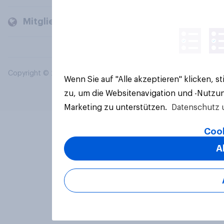
Mitglieder und Kunden
Copyright © 2026 YouGov PLC. Alle Rechte vorbehalten.
Wenn Sie auf "Alle akzeptieren" klicken, 
zu, um die Websitenavigation und -Nutzun
Marketing zu unterstützen.
Datenschutz 
Cook
A