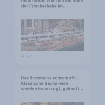
Inspiration: Wie sich die Rolle
der Frischetheke im
Lebensmitteleinzelhandel
wandelt
Artikel
Der Brotmarkt schrumpft -
Klassische Bäckereien
werden bevorzugt, gekauft
wird dennoch häufiger bei
SB-Backstationen