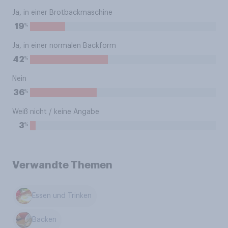
Ja, in einer Brotbackmaschine
%
19
Ja, in einer normalen Backform
%
42
Nein
%
36
Weiß nicht / keine Angabe
%
3
Verwandte Themen
Essen und Trinken
Backen