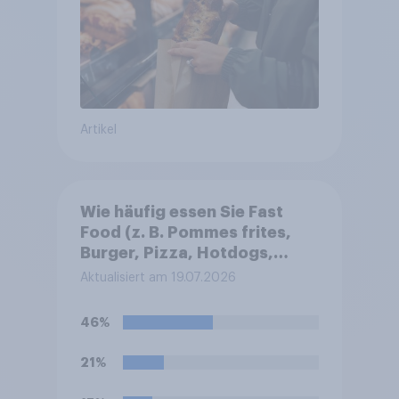
Artikel
Wie häufig essen Sie Fast
Food (z. B. Pommes frites,
Burger, Pizza, Hotdogs,
Chicken Nuggets oder
Aktualisiert am 19.07.2026
Döner)?
46%
21%