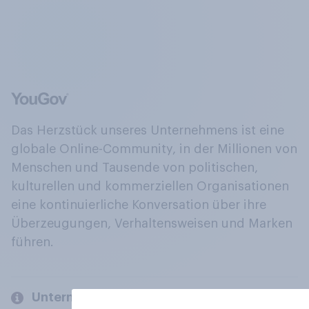
Das Herzstück unseres Unternehmens ist eine
globale Online-Community, in der Millionen von
Menschen und Tausende von politischen,
kulturellen und kommerziellen Organisationen
eine kontinuierliche Konversation über ihre
Überzeugungen, Verhaltensweisen und Marken
führen.
Unternehmen