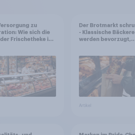
Versorgung zu
Der Brotmarkt schr
ration: Wie sich die
- Klassische Bäckere
 der Frischetheke im
werden bevorzugt,
smitteleinzelhandel
gekauft wird denno
elt
häufiger bei SB-
Backstationen
Artikel
alitäts- und
Marken im Pride-Ch