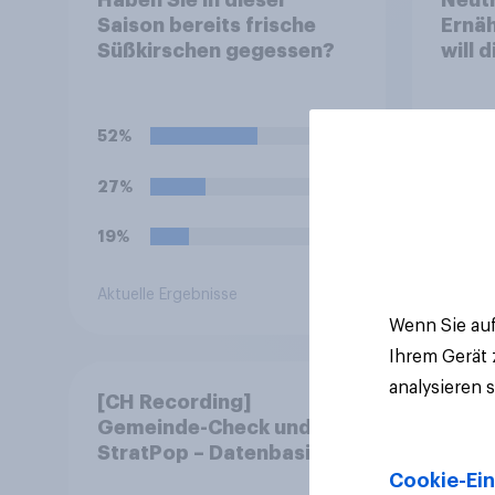
Saison bereits frische
Ernäh
Süßkirschen gegessen?
will 
abst
52%
27%
19%
Aktuelle Ergebnisse
Artikel
Wenn Sie auf
Ihrem Gerät
analysieren 
[CH Recording]
Gemeinde-Check und
StratPop – Datenbasierte
Strategien für
Cookie-Ein