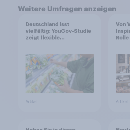
Weitere Umfragen anzeigen
Deutschland isst
Von 
vielfältig: YouGov-Studie
Inspi
zeigt flexible
Rolle
Ernährungstrends statt
Leben
starrer Diäten
wand
Artikel
Artikel
Haben Sie in dieser
Neutr