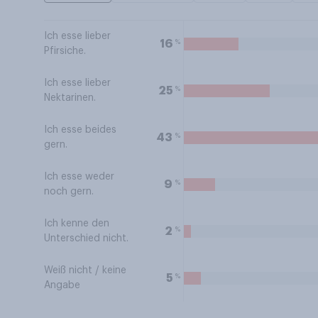
Ich esse lieber
%
16
Pfirsiche.
Ich esse lieber
%
25
Nektarinen.
Ich esse beides
%
43
gern.
Ich esse weder
%
9
noch gern.
Ich kenne den
%
2
Unterschied nicht.
Weiß nicht / keine
%
5
Angabe