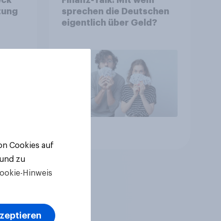
tung
sprechen die Deutschen
eigentlich über Geld?
Artikel
von Cookies auf
 und zu
ookie-Hinweis
kzeptieren