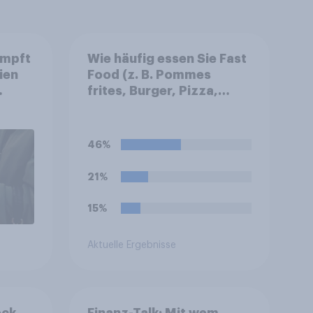
umpft
Wie häufig essen Sie Fast
ien
Food (z. B. Pommes
frites, Burger, Pizza,
ch
Hotdogs, Chicken
Nuggets oder Döner)?
46%
21%
15%
Aktuelle Ergebnisse
eck
Finanz-Talk: Mit wem