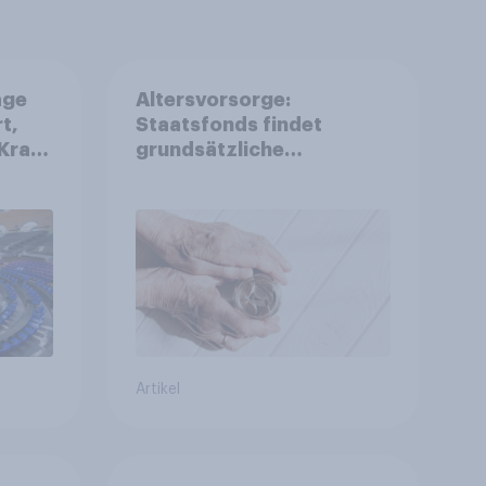
age
Altersvorsorge:
t,
Staatsfonds findet
Kraft
grundsätzliche
is
Zustimmung - Vertrauen,
r
Kosten und Sicherheit
entscheiden über die
Akzeptanz
Artikel