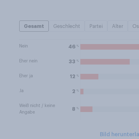
Gesamt
Geschlecht
Partei
Alter
Os
Nein
%
46
Eher nein
%
33
Eher ja
%
12
Ja
%
2
Weiß nicht / keine
%
8
Angabe
Bild herunterl