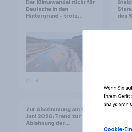
Der Klimawandel rückt für
Stabi
Deutsche in den
Stand
Hintergrund – trotz
den 
stabiler Überzeugung
Finan
Bevöl
Debat
Regul
Gros
Artikel
Artikel
Wenn Sie auf
Ihrem Gerät
analysieren 
Zur Abstimmung am 14.
Juni 2026: Trend zur
Ablehnung der
Cookie-Ein
Bevölkerungsobergrenze