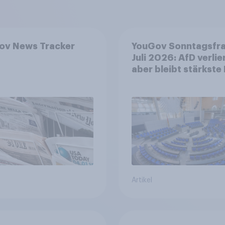
ov News Tracker
YouGov Sonntagsfr
Juli 2026: AfD verlier
aber bleibt stärkste 
+++ Großes Bedürfn
nach Reformen in de
Bevölkerung
Artikel