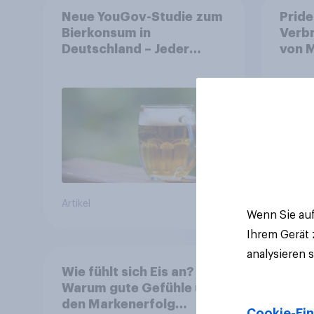
Neue YouGov-Studie zum
Pride
Bierkonsum in
Verb
Deutschland – Jeder
von M
Vierte trinkt wöchentlich
Symb
alkoholhaltiges Bier,
Alkoholfreies Bier wächst
um über 23 Prozent
Artikel
Artikel
Wenn Sie auf
Ihrem Gerät
analysieren 
Wie fühlt sich Eis an?
Warum gute Gefühle über
den Markenerfolg
Cookie-Ein