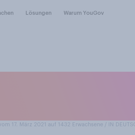
nchen
Lösungen
Warum YouGov
en Sie der Aussage
 AstraZeneca zu ‑ “
?
om 17. März 2021 auf 1432
Erwachsene / IN DEUT