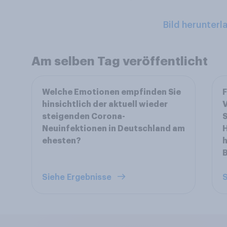
Bild herunterl
Am selben Tag veröffentlicht
Welche Emotionen empfinden Sie
F
hinsichtlich der aktuell wieder
V
steigenden Corona-
S
Neuinfektionen in Deutschland am
H
ehesten?
h
B
Siehe Ergebnisse
S