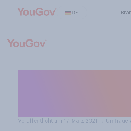
DE
Bra
Inwiefern stimm
Impfstoffes von
diese Impfung”
Veröffentlicht am 17. März 2021
→
Umfrage v