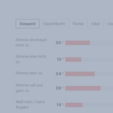
Gesamt
Geschlecht
Partei
Alter
Os
Stimme überhaupt
%
20
nicht zu
Stimme eher nicht
%
13
zu
Stimme eher zu
%
24
Stimme voll und
%
29
ganz zu
Weiß nicht / keine
%
14
Angabe