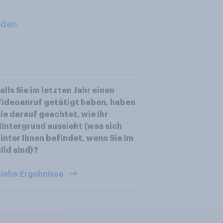
aden
alls Sie im letzten Jahr einen
ideoanruf getätigt haben, haben
ie darauf geachtet, wie Ihr
intergrund aussieht (was sich
inter Ihnen befindet, wenn Sie im
ild sind)?
iehe Ergebnisse