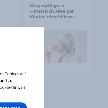
Körperpflege in
Österreich: Weniger
Käufer, aber höhere
Ausgaben und intensivere
Nutzung
Artikel
von Cookies auf
 und zu
ookie-Hinweis