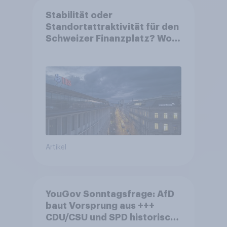
Stabilität oder
Standortattraktivität für den
Schweizer Finanzplatz? Wo
die Bevölkerung in der
Debatte um die Regulierung
von Grossbanken steht
Artikel
YouGov Sonntagsfrage: AfD
baut Vorsprung aus +++
CDU/CSU und SPD historisch