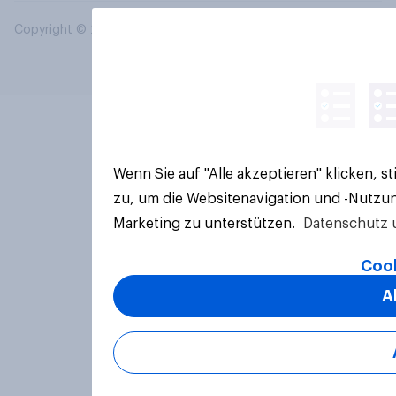
Copyright © 2026 YouGov PLC. Alle Rechte vorbehalten.
Wenn Sie auf "Alle akzeptieren" klicken, 
zu, um die Websitenavigation und -Nutzun
Marketing zu unterstützen.
Datenschutz 
Cook
A