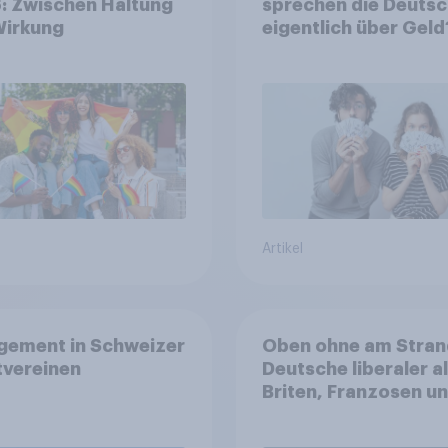
: Zwischen Haltung
sprechen die Deuts
Wirkung
eigentlich über Geld
Artikel
gement in Schweizer
Oben ohne am Stran
tvereinen
Deutsche liberaler a
Briten, Franzosen u
Italiener