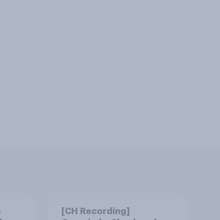
m
[CH Recording]