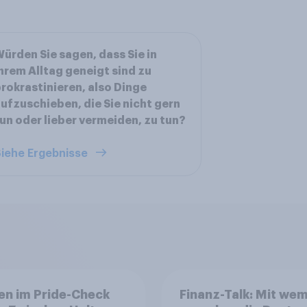
ürden Sie sagen, dass Sie in
hrem Alltag geneigt sind zu
rokrastinieren, also Dinge
ufzuschieben, die Sie nicht gern
un oder lieber vermeiden, zu tun?
iehe Ergebnisse
en im Pride-Check
Finanz-Talk: Mit we