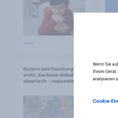
Artikel
Artikel
Wenn Sie auf
Bayern und Hamburg
Ihrem Gerät
stolz, Sachsen-Anhalt
analysieren 
skeptisch – regionale
Identität im Vergleich +++
Verbundenheit mit
Europa im Osten am
Cookie-Ein
geringsten