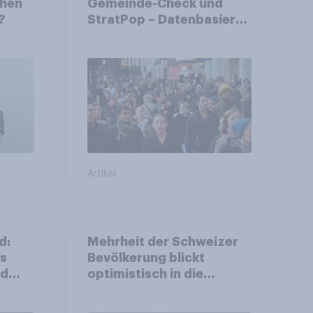
chen
Gemeinde-Check und
?
StratPop – Datenbasierte
Strategien für
Gemeinden
Artikel
d:
Mehrheit der Schweizer
ls
Bevölkerung blickt
nd
optimistisch in die
Zukunft – Sorgen
betreffen vor allem