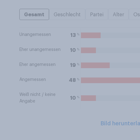
Gesamt
Geschlecht
Partei
Alter
Os
Unangemessen
%
13
Eher unangemessen
%
10
Eher angemessen
%
19
Angemessen
%
48
Weiß nicht / keine
%
10
Angabe
Bild herunterl