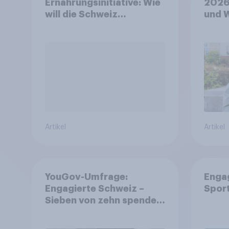
Ernährungsinitiative: Wie
2026
will die Schweiz
und 
abstimmen?
Artikel
Artikel
YouGov-Umfrage:
Enga
Engagierte Schweiz –
Spor
Sieben von zehn spenden,
fast die Hälfte arbeitet
freiwillig