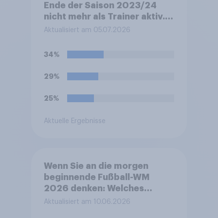
Ende der Saison 2023/24
nicht mehr als Trainer aktiv.
Seit dem 1. Januar 2025 ist er
Aktualisiert am 05.07.2026
als Global Head of Soccer bei
Red Bull aktiv. Während der
34%
FIFA-Weltmeisterschaft
2026 tritt er zudem als
29%
Experte für MagentaTV auf.
Aktuell ist Jürgen Klopp im
25%
Gespräch als neuer Trainer
für die deutsche
Aktuelle Ergebnisse
Fußballnationalmannschaft.
Würden Sie es befürworten
oder ablehnen, dass Jürgen
Klopp der nächste Trainer
Wenn Sie an die morgen
der deutschen
beginnende Fußball-WM
Fußballnationalmannschaft
2026 denken: Welches
wird?
Gefühl beschreibt Ihre
Aktualisiert am 10.06.2026
persönliche Stimmung