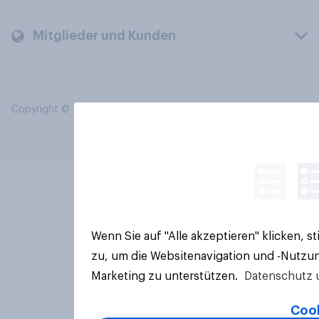
Mitglieder und Kunden
Copyright © 2026 YouGov PLC. Alle Rechte vorbehalten.
Wenn Sie auf "Alle akzeptieren" klicken, 
zu, um die Websitenavigation und -Nutzun
Marketing zu unterstützen.
Datenschutz 
Cook