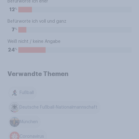
Befürworte ich eher
%
12
Befürworte ich voll und ganz
%
7
Weiß nicht / keine Angabe
%
24
Verwandte Themen
Fußball
Deutsche Fußball-Nationalmannschaft
München
Coronavirus