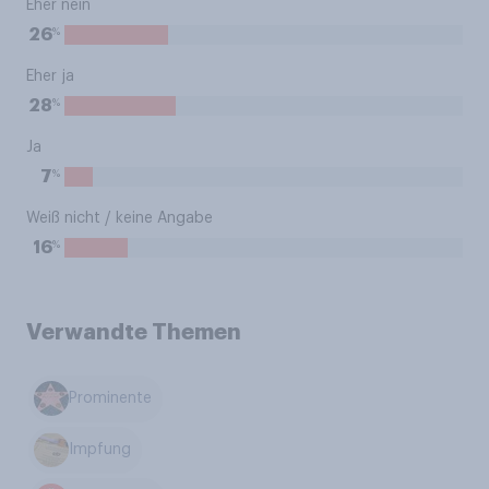
Eher nein
%
26
Eher ja
%
28
Ja
%
7
Weiß nicht / keine Angabe
%
16
Verwandte Themen
Prominente
Impfung