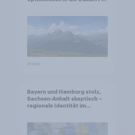
Sorgen betreffen vor allem
Gesundheitswesen und
Altersvorsorge
Artikel
Bayern und Hamburg stolz,
Sachsen-Anhalt skeptisch –
regionale Identität im
Vergleich +++ Verbundenheit
mit Europa im Osten am
geringsten