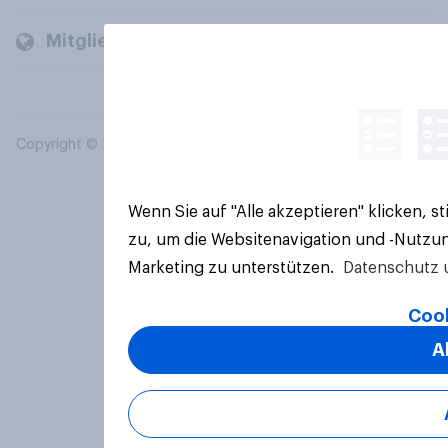
Mitglieder und Kunden
Copyright © 2026 YouGov PLC. Alle Rechte vorbehalten.
Wenn Sie auf "Alle akzeptieren" klicken, 
zu, um die Websitenavigation und -Nutzun
Marketing zu unterstützen.
Datenschutz 
Cook
A