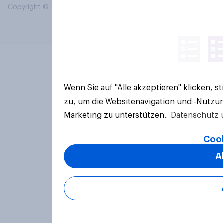
Copyright © 2026 YouGov PLC. Alle Rechte vorbehalten.
Wenn Sie auf "Alle akzeptieren" klicken, 
zu, um die Websitenavigation und -Nutzun
Marketing zu unterstützen.
Datenschutz 
Cook
A