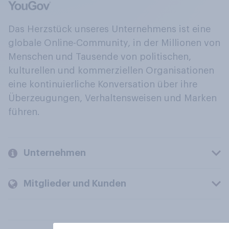
Das Herzstück unseres Unternehmens ist eine
globale Online-Community, in der Millionen von
Menschen und Tausende von politischen,
kulturellen und kommerziellen Organisationen
eine kontinuierliche Konversation über ihre
Überzeugungen, Verhaltensweisen und Marken
führen.
Unternehmen
Mitglieder und Kunden