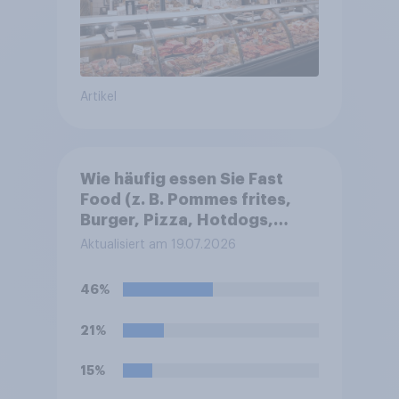
Artikel
Wie häufig essen Sie Fast
Food (z. B. Pommes frites,
Burger, Pizza, Hotdogs,
Chicken Nuggets oder
Aktualisiert am 19.07.2026
Döner)?
46%
21%
15%