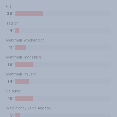
Nie
%
29
Täglich
%
4
Mehrmals wöchentlich
%
11
Mehrmals monatlich
%
19
Mehrmals im Jahr
%
14
Seltener
%
18
Weiß nicht / keine Angabe
%
5