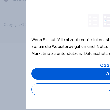
Copyright © 2026 YouGov PLC. Alle Rechte vorbehalten.
Wenn Sie auf "Alle akzeptieren" klicken, 
zu, um die Websitenavigation und -Nutzun
Marketing zu unterstützen.
Datenschutz 
Cook
A