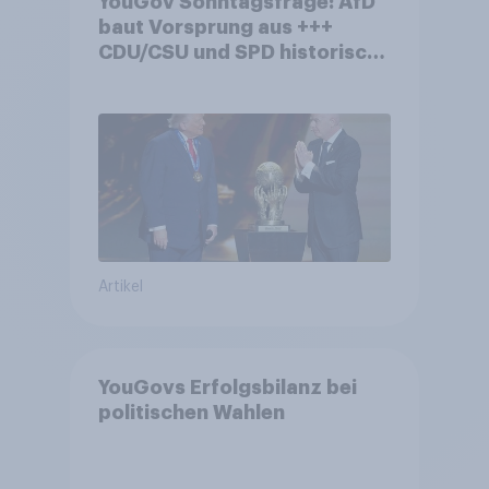
YouGov Sonntagsfrage: AfD
baut Vorsprung aus +++
CDU/CSU und SPD historisch
niedrig +++ Bürgerinnen und
Bürger wünschen sich
Fußball-WM ohne Politik
Artikel
YouGovs Erfolgsbilanz bei
politischen Wahlen