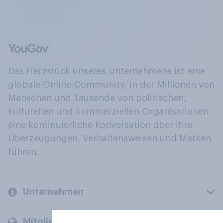
Das Herzstück unseres Unternehmens ist eine
globale Online-Community, in der Millionen von
Menschen und Tausende von politischen,
kulturellen und kommerziellen Organisationen
eine kontinuierliche Konversation über ihre
Überzeugungen, Verhaltensweisen und Marken
führen.
Unternehmen
Mitglieder und Kunden