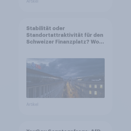
Artikel
Stabilität oder
Standortattraktivität für den
Schweizer Finanzplatz? Wo
die Bevölkerung in der
Debatte um die Regulierung
von Grossbanken steht
Artikel