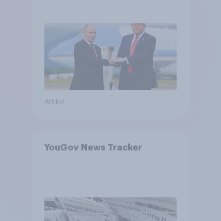
USA, globale
Machtverschiebungen,
Bedrohungen und Bündnisse
bewerten
Artikel
YouGov News Tracker