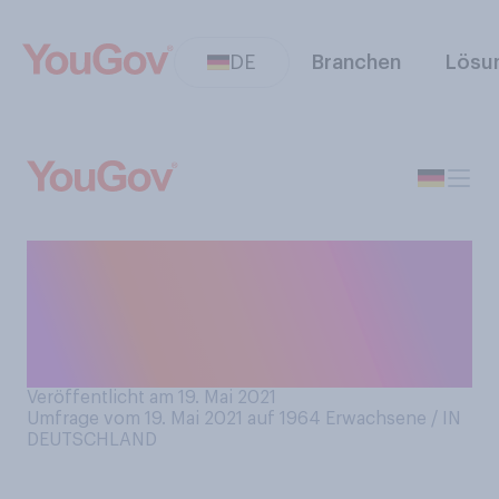
DE
Branchen
Lösu
Wie würden Sie Ihre
persönliche Situation
bezüglich einer COVID‑19-
Impfung beschreiben?
Veröffentlicht am 19. Mai 2021
Umfrage vom 19. Mai 2021 auf 1964
Erwachsene / IN
DEUTSCHLAND