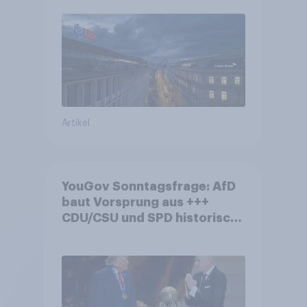
Debatte um die Regulierung
von Grossbanken steht
Artikel
YouGov Sonntagsfrage: AfD
baut Vorsprung aus +++
CDU/CSU und SPD historisch
niedrig +++ Bürgerinnen und
Bürger wünschen sich
Fußball-WM ohne Politik