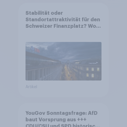
Stabilität oder
Standortattraktivität für den
Schweizer Finanzplatz? Wo
die Bevölkerung in der
Debatte um die Regulierung
von Grossbanken steht
Artikel
YouGov Sonntagsfrage: AfD
baut Vorsprung aus +++
CDU/CSU und SPD historisch