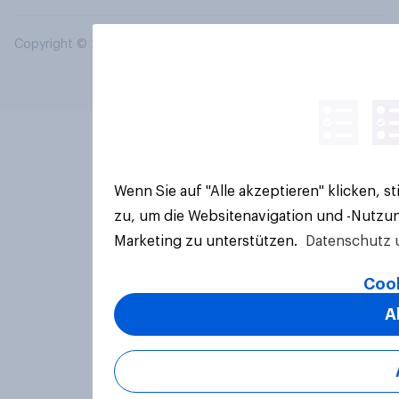
Copyright © 2026 YouGov PLC. Alle Rechte vorbehalten.
Wenn Sie auf "Alle akzeptieren" klicken, 
zu, um die Websitenavigation und -Nutzun
Marketing zu unterstützen.
Datenschutz 
Cook
A