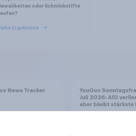
awaiiketten oder Schminkstifte
kaufen?
iehe Ergebnisse
ov News Tracker
YouGov Sonntagsfr
Juli 2026: AfD verlier
aber bleibt stärkste 
+++ Großes Bedürfn
nach Reformen in de
Bevölkerung