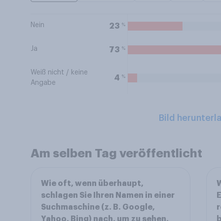
Nein
%
23
Ja
%
73
Weiß nicht / keine
%
4
Angabe
Bild herunterl
Am selben Tag veröffentlicht
Wie oft, wenn überhaupt,
W
schlagen Sie Ihren Namen in einer
Suchmaschine (z. B. Google,
r
Yahoo, Bing) nach, um zu sehen,
b