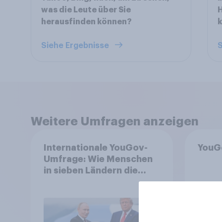
was die Leute über Sie
H
herausfinden können?
Siehe Ergebnisse
S
Weitere Umfragen anzeigen
Internationale YouGov-
YouG
Umfrage: Wie Menschen
in sieben Ländern die
Rolle der USA, globale
Machtverschiebungen,
Bedrohungen und
Bündnisse bewerten