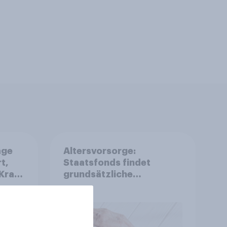
age
Altersvorsorge:
t,
Staatsfonds findet
Kraft
grundsätzliche
is
Zustimmung - Vertrauen,
r
Kosten und Sicherheit
entscheiden über die
Akzeptanz