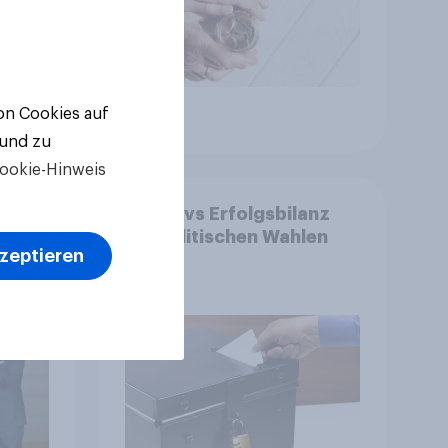
von Cookies auf
Artikel
 und zu
ookie-Hinweis
ge:
YouGovs Erfolgsbilanz
 aus
bei politischen Wahlen
kzeptieren
++
ger
ll-