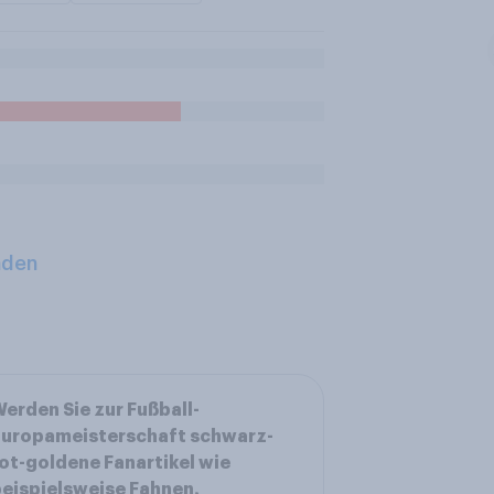
aden
erden Sie zur Fußball-
Europameisterschaft schwarz-
ot-goldene Fanartikel wie
eispielsweise Fahnen,