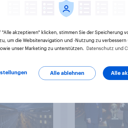
 "Alle akzeptieren" klicken, stimmen Sie der Speicherung 
Artikel
 zu, um die Websitenavigation und -Nutzung zu verbessern
sowie unser Marketing zu unterstützen.
Datenschutz und C
lität oder
YouGov Sonntagsfra
ortattraktivität für
AfD baut Vorsprung
stellungen
Alle ablehnen
Alle a
Schweizer
+++ CDU/CSU und SPD
zplatz? Wo die
historisch niedrig +
kerung in der
Bürgerinnen und Bür
te um die
wünschen sich Fußba
ierung von
WM ohne Politik
sbanken steht