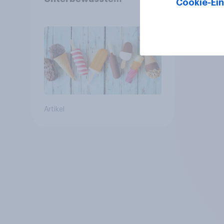
Cookie-Ein
Markenassoziationen und
wie sie
Kaufentscheidungen
beeinflussen
Artikel