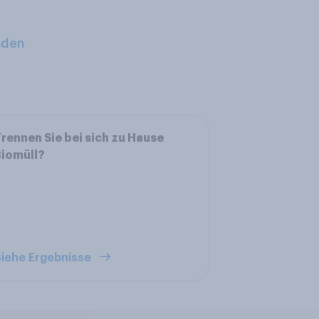
aden
rennen Sie bei sich zu Hause
iomüll?
iehe Ergebnisse