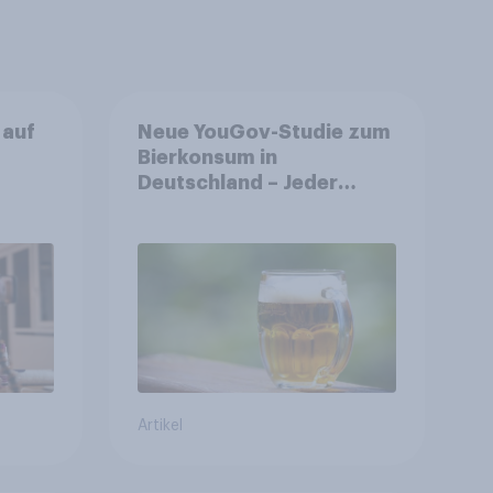
 auf
Neue YouGov-Studie zum
Bierkonsum in
Deutschland – Jeder
ür
Vierte trinkt wöchentlich
alkoholhaltiges Bier,
Alkoholfreies Bier wächst
um über 23 Prozent
Artikel