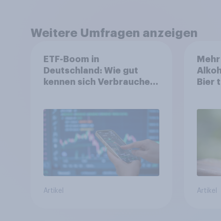
Weitere Umfragen anzeigen
ETF-Boom in
Mehr
Deutschland: Wie gut
Alkoh
kennen sich Verbraucher
Bier 
mit dem Anlageprodukt
Öster
aus?
Artikel
Artikel