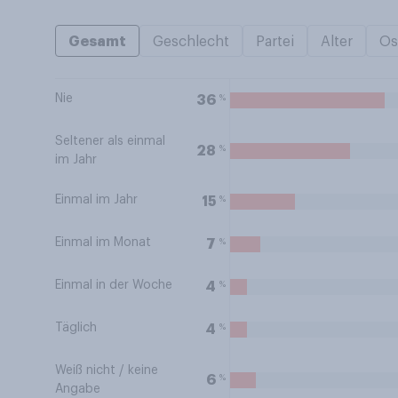
Gesamt
Geschlecht
Partei
Alter
Os
Nie
%
36
Seltener als einmal
%
28
im Jahr
Einmal im Jahr
%
15
Einmal im Monat
%
7
Einmal in der Woche
%
4
Täglich
%
4
Weiß nicht / keine
%
6
Angabe