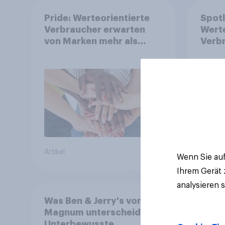
Pride: Werteorientierte
Spotl
Verbraucher erwarten
Werte
von Marken mehr als
Verb
Symbolik
Artikel
Artikel
Wenn Sie auf
Ihrem Gerät
analysieren 
Was Ben & Jerry's von
Magnum unterscheidet:
Unterbewusste