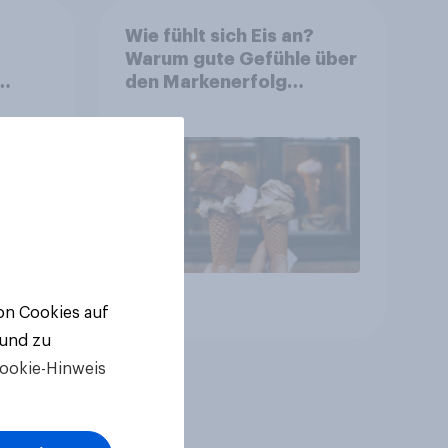
Wie fühlt sich Eis an?
Warum gute Gefühle über
den Markenerfolg
ivere
entscheiden
Artikel
von Cookies auf
 und zu
ookie-Hinweis