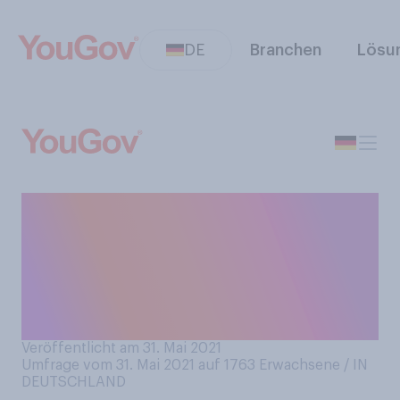
DE
Branchen
Lösu
Würden Sie eine zweite
Amtszeit von Frank‑Walter
Steinmeier als
Bundespräsidenten
befürworten oder ablehnen?
Veröffentlicht am 31. Mai 2021
Umfrage vom 31. Mai 2021 auf 1763
Erwachsene / IN
DEUTSCHLAND