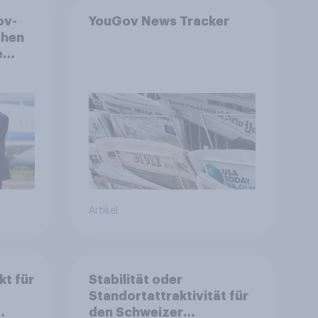
ov-
YouGov News Tracker
chen
e
le
en,
Artikel
kt für
Stabilität oder
Standortattraktivität für
den Schweizer