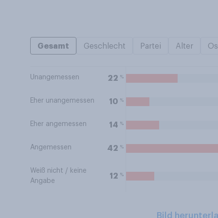
Gesamt
Geschlecht
Partei
Alter
Os
Unangemessen
%
22
Eher unangemessen
%
10
Eher angemessen
%
14
Angemessen
%
42
Weiß nicht / keine
%
12
Angabe
Bild herunterl