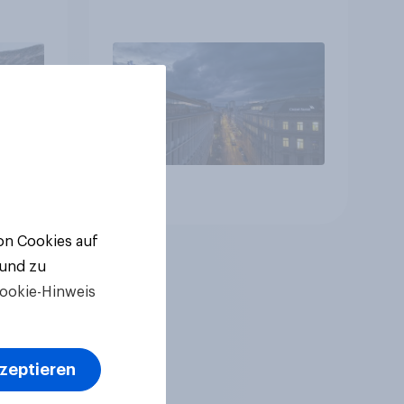
ng
Finanzplatz? Wo die
Bevölkerung in der
Debatte um die
Regulierung von
Grossbanken steht
Artikel
von Cookies auf
 und zu
ookie-Hinweis
kzeptieren