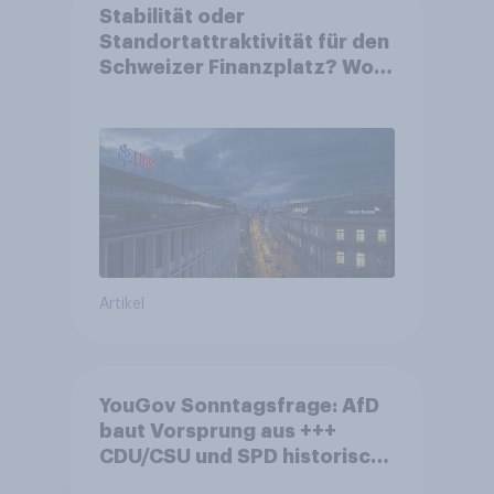
Stabilität oder
Standortattraktivität für den
Schweizer Finanzplatz? Wo
die Bevölkerung in der
Debatte um die Regulierung
von Grossbanken steht
Artikel
YouGov Sonntagsfrage: AfD
baut Vorsprung aus +++
CDU/CSU und SPD historisch
niedrig +++ Bürgerinnen und