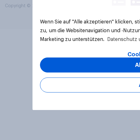
Copyright © 2026 YouGov PLC. Alle Rechte vorbehalten.
Wenn Sie auf "Alle akzeptieren" klicken, 
zu, um die Websitenavigation und -Nutzun
Marketing zu unterstützen.
Datenschutz 
Cook
A