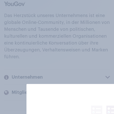
Das Herzstück unseres Unternehmens ist eine
globale Online-Community, in der Millionen von
Menschen und Tausende von politischen,
kulturellen und kommerziellen Organisationen
eine kontinuierliche Konversation über ihre
Überzeugungen, Verhaltensweisen und Marken
führen.
Unternehmen
Mitglieder und Kunden