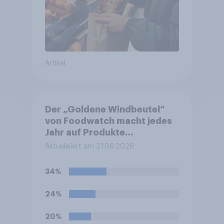
Artikel
Der „Goldene Windbeutel“
von Foodwatch macht jedes
Jahr auf Produkte
aufmerksam, bei denen die
Aktualisiert am 21.06.2026
Organisation eine
Verbrauchertäuschung oder
34%
irreführende Aufmachung
kritisiert. Inwieweit würde
24%
eine solche Auszeichnung
Ihre Kaufentscheidung für
20%