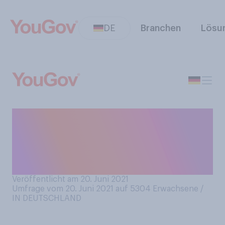
DE
Branchen
Lösu
Wie wichtig ist es Ihnen, die
Herkunft des von Ihnen
gekauften Fleisches zu
kennen?
Veröffentlicht am 20. Juni 2021
Umfrage vom 20. Juni 2021 auf 5304
Erwachsene /
IN DEUTSCHLAND