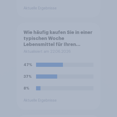
die betroffene Marke
beeinflussen?
Aktuelle Ergebnisse
Wie häufig kaufen Sie in einer
typischen Woche
Lebensmittel für Ihren
eigenen Haushalt in einem
Aktualisiert am 22.06.2026
Supermarkt oder Discounter
ein?
47%
37%
8%
Aktuelle Ergebnisse