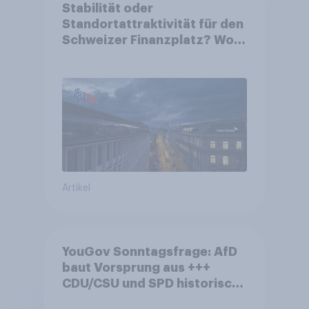
Stabilität oder
Standortattraktivität für den
Schweizer Finanzplatz? Wo
die Bevölkerung in der
Debatte um die Regulierung
von Grossbanken steht
Artikel
YouGov Sonntagsfrage: AfD
baut Vorsprung aus +++
CDU/CSU und SPD historisch
niedrig +++ Bürgerinnen und