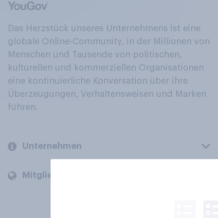
Das Herzstück unseres Unternehmens ist eine
globale Online-Community, in der Millionen von
Menschen und Tausende von politischen,
kulturellen und kommerziellen Organisationen
eine kontinuierliche Konversation über ihre
Überzeugungen, Verhaltensweisen und Marken
führen.
Unternehmen
Mitglieder und Kunden