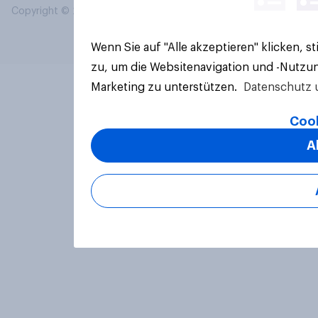
Copyright © 2026 YouGov PLC. Alle Rechte vorbehalten.
Wenn Sie auf "Alle akzeptieren" klicken, 
zu, um die Websitenavigation und -Nutzun
Marketing zu unterstützen.
Datenschutz 
Cook
A