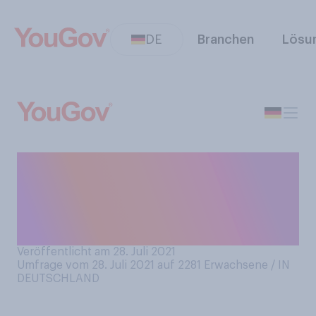
DE
Branchen
Lösu
Würde es Sie interessieren,
Schwerelosigkeit im
Weltraum persönlich zu
erleben?
Veröffentlicht am 28. Juli 2021
Umfrage vom 28. Juli 2021 auf 2281
Erwachsene / IN
DEUTSCHLAND