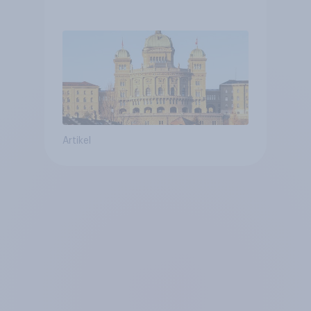
verstetigt sich, Chancen für
Annahme des
Zivildienstgesetz sinken
Artikel