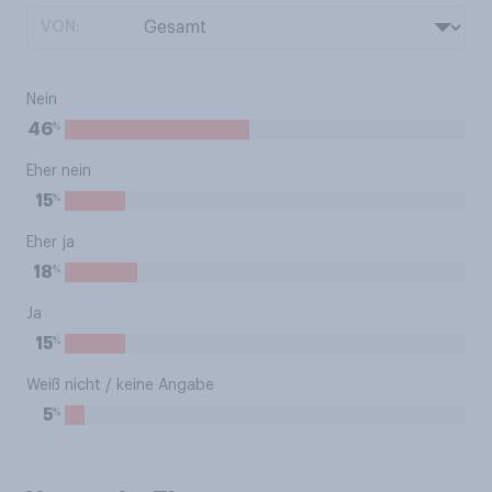
VON:
Nein
%
46
Eher nein
%
15
Eher ja
%
18
Ja
%
15
Weiß nicht / keine Angabe
%
5