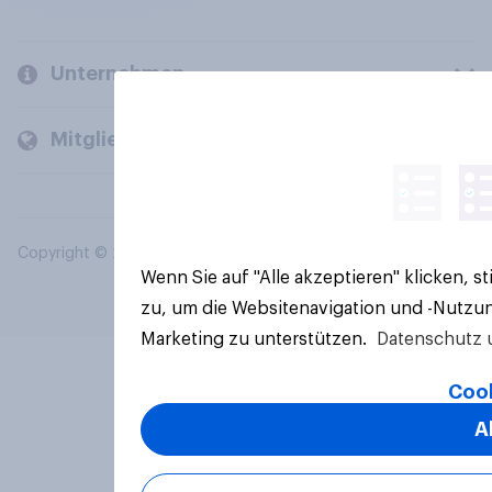
Unternehmen
Mitglieder und Kunden
Copyright © 2026 YouGov PLC. Alle Rechte vorbehalten.
Wenn Sie auf "Alle akzeptieren" klicken, 
zu, um die Websitenavigation und -Nutzun
Marketing zu unterstützen.
Datenschutz 
Cook
A