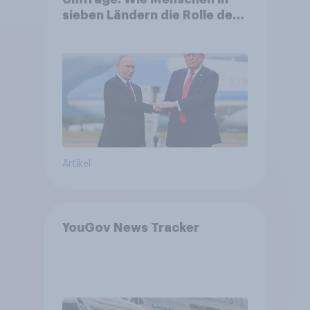
sieben Ländern die Rolle der
USA, globale
Machtverschiebungen,
Bedrohungen und Bündnisse
bewerten
Artikel
YouGov News Tracker