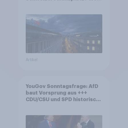
die Bevölkerung in der
Debatte um die Regulierung
von Grossbanken steht
Artikel
YouGov Sonntagsfrage: AfD
baut Vorsprung aus +++
CDU/CSU und SPD historisch
niedrig +++ Bürgerinnen und
Bürger wünschen sich
Fußball-WM ohne Politik