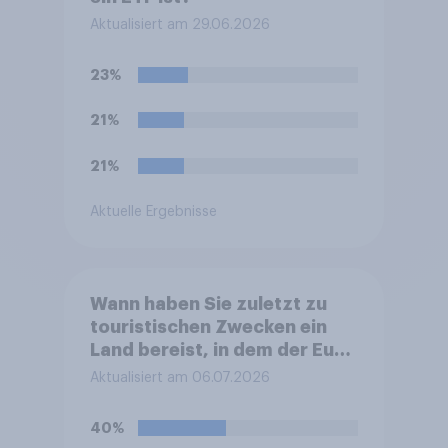
Aktualisiert am 29.06.2026
23%
21%
21%
Aktuelle Ergebnisse
Wann haben Sie zuletzt zu
touristischen Zwecken ein
Land bereist, in dem der Euro
nicht die offizielle Währung
Aktualisiert am 06.07.2026
ist?
40%