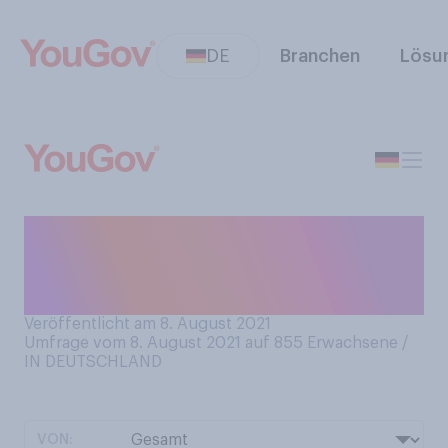
DE
Branchen
Lösu
Wissen Sie, wie viel Geld Ihr
Partner bzw. Ihre Partnerin
verdient?
Veröffentlicht am 8. August 2021
Umfrage vom 8. August 2021 auf 855
Erwachsene /
IN DEUTSCHLAND
VON: