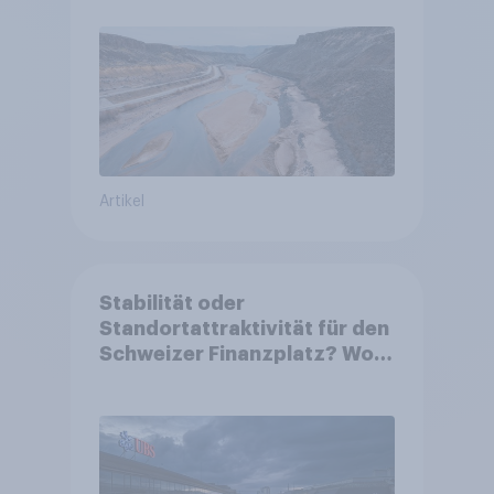
Artikel
Stabilität oder
Standortattraktivität für den
Schweizer Finanzplatz? Wo
die Bevölkerung in der
Debatte um die Regulierung
von Grossbanken steht