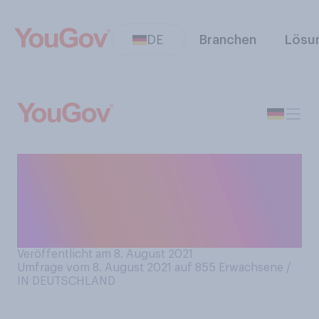
DE
Branchen
Lösu
Inwiefern stimmen Sie der
folgenden Aussage zu: Ich
habe Angst vor einem
weiteren Corona‑Lockdown.
Veröffentlicht am 8. August 2021
Umfrage vom 8. August 2021 auf 855
Erwachsene /
IN DEUTSCHLAND