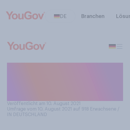
DE
Branchen
Lösu
Interessieren Sie sich vor der
Bundestagswahl für die
Wahlprogramme der
Parteien?
Veröffentlicht am 10. August 2021
Umfrage vom 10. August 2021 auf 918
Erwachsene /
IN DEUTSCHLAND