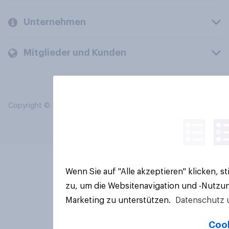
Unternehmen
Mitglieder und Kunden
Copyright © 2026 YouGov PLC. Alle Rechte vorbehalten.
Wenn Sie auf "Alle akzeptieren" klicken, 
zu, um die Websitenavigation und -Nutzun
Marketing zu unterstützen.
Datenschutz 
Cook