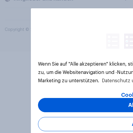
Copyright © 2026 YouGov PLC. Alle Rechte vorbehalten.
Wenn Sie auf "Alle akzeptieren" klicken, 
zu, um die Websitenavigation und -Nutzun
Marketing zu unterstützen.
Datenschutz 
Cook
A