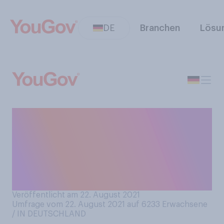
DE
Branchen
Lösu
Sind Sie besorgt darüber, das
Coronavirus an andere zu
übertragen, unabhängig
davon, ob Sie geimpft sind
oder nicht?
Veröffentlicht am 22. August 2021
Umfrage vom 22. August 2021 auf 6233
Erwachsene
/ IN DEUTSCHLAND