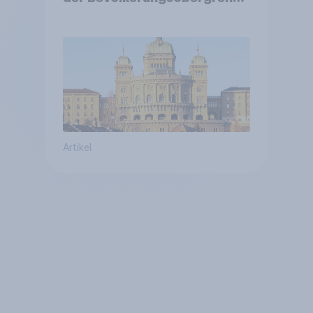
verstetigt sich, Chancen für
Annahme des
Zivildienstgesetz sinken
Artikel