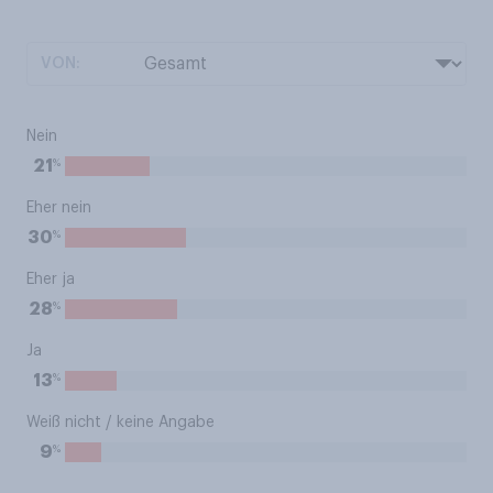
VON:
Nein
%
21
Eher nein
%
30
Eher ja
%
28
Ja
%
13
Weiß nicht / keine Angabe
%
9