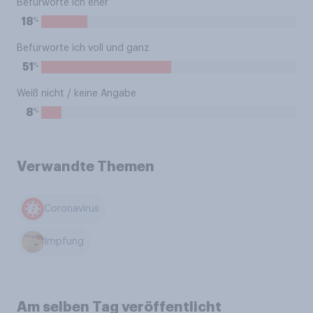
Befürworte ich eher
%
18
Befürworte ich voll und ganz
%
51
Weiß nicht / keine Angabe
%
8
Verwandte Themen
Coronavirus
Impfung
Am selben Tag veröffentlicht