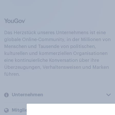
Das Herzstück unseres Unternehmens ist eine
globale Online-Community, in der Millionen von
Menschen und Tausende von politischen,
kulturellen und kommerziellen Organisationen
eine kontinuierliche Konversation über ihre
Überzeugungen, Verhaltensweisen und Marken
führen.
Unternehmen
Mitglieder und Kunden