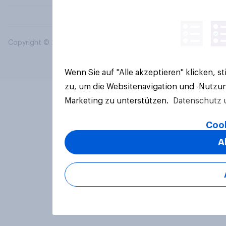
Copyright © 2026 YouGov PLC. Alle Rechte vorbehalten.
Wenn Sie auf "Alle akzeptieren" klicken, 
zu, um die Websitenavigation und -Nutzun
Marketing zu unterstützen.
Datenschutz 
Cook
A