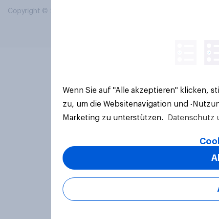
Copyright © 2026 YouGov PLC. Alle Rechte vorbehalten.
Wenn Sie auf "Alle akzeptieren" klicken, 
zu, um die Websitenavigation und -Nutzun
Marketing zu unterstützen.
Datenschutz 
Cook
A