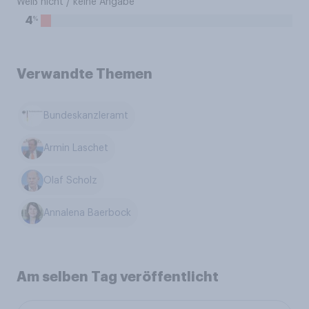
Weiß nicht / keine Angabe
%
4
Verwandte Themen
Bundeskanzleramt
Armin Laschet
Olaf Scholz
Annalena Baerbock
Am selben Tag veröffentlicht