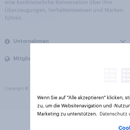
eine kontinuierliche Konversation über ihre
Überzeugungen, Verhaltensweisen und Marken
führen.
Unternehmen
Mitglieder und Kunden
Copyright © 2026 YouGov PLC. Alle Rechte vorbehalten.
Wenn Sie auf "Alle akzeptieren" klicken, 
zu, um die Websitenavigation und -Nutzun
Marketing zu unterstützen.
Datenschutz 
Cook