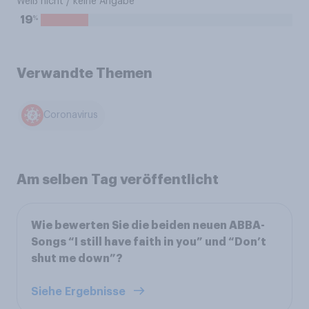
Weiß nicht / keine Angabe
%
19
Verwandte Themen
Coronavirus
Am selben Tag veröffentlicht
Wie bewerten Sie die beiden neuen ABBA-
Songs “I still have faith in you” und “Don’t
shut me down”?
Siehe Ergebnisse