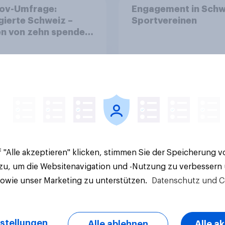
ov-Umfrage:
Engagement in Schw
ierte Schweiz –
Sportvereinen
n von zehn spenden,
die Hälfte arbeitet
llig
Artikel
 "Alle akzeptieren" klicken, stimmen Sie der Speicherung 
 zu, um die Websitenavigation und -Nutzung zu verbessern
sowie unser Marketing zu unterstützen.
Datenschutz und C
stellungen
Alle ablehnen
Alle a