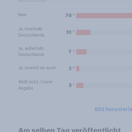
Nein
%
76
Ja, innerhalb
%
10
Deutschlands
Ja, außerhalb
%
7
Deutschlands
Ja, sowohl als auch
%
2
Weiß nicht / keine
%
5
Angabe
Bild herunterl
Am selben Tag veröffentlicht