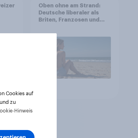
eizer
Oben ohne am Strand:
Deutsche liberaler als
Briten, Franzosen und
Italiener
Artikel
von Cookies auf
 und zu
ookie-Hinweis
kzeptieren