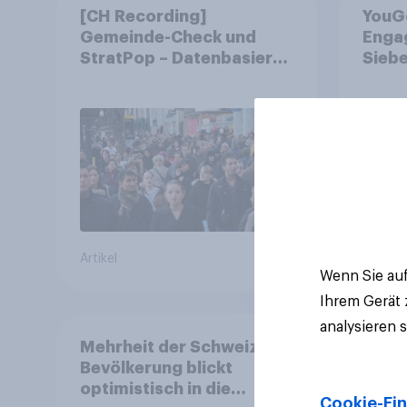
[CH Recording]
YouG
Gemeinde-Check und
Engag
StratPop – Datenbasierte
Siebe
Strategien für
fast 
Gemeinden
freiwi
Artikel
Artikel
Wenn Sie auf
Ihrem Gerät
analysieren 
Mehrheit der Schweizer
Bevölkerung blickt
optimistisch in die
Cookie-Ein