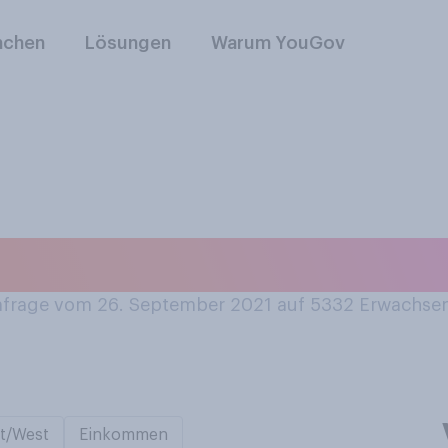
nchen
Lösungen
Warum YouGov
läne für die Herbs
rage vom 26. September 2021 auf 5332
Erwachse
t/West
Einkommen