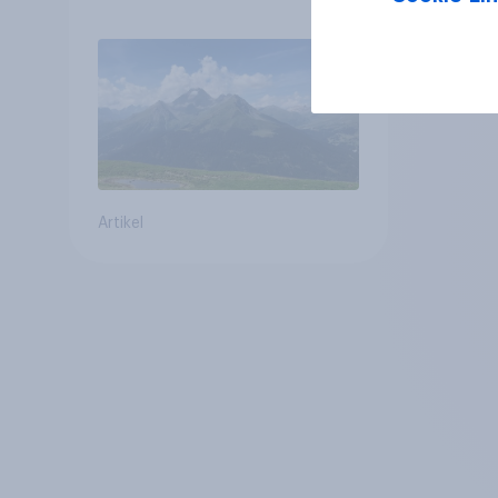
Zukunft – Sorgen
betreffen vor allem
Gesundheitswesen und
Altersvorsorge
Artikel