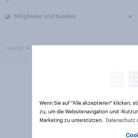
Mitglieder und Kunden
Copyright © 2026 YouGov PLC. Alle Rechte vorbehalten.
Wenn Sie auf "Alle akzeptieren" klicken, 
zu, um die Websitenavigation und -Nutzun
Marketing zu unterstützen.
Datenschutz 
Cook