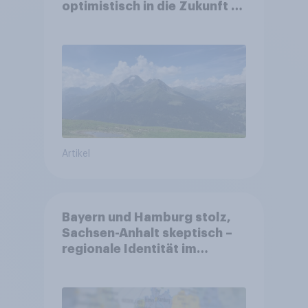
optimistisch in die Zukunft –
Sorgen betreffen vor allem
Gesundheitswesen und
Altersvorsorge
Artikel
Bayern und Hamburg stolz,
Sachsen-Anhalt skeptisch –
regionale Identität im
Vergleich +++ Verbundenheit
mit Europa im Osten am
geringsten