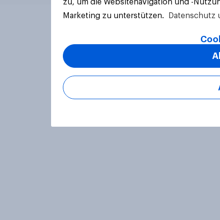
zu, um die Websitenavigation und -Nutzun
Marketing zu unterstützen.
Datenschutz 
Cook
A