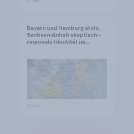
Artikel
Bayern und Hamburg stolz,
Sachsen-Anhalt skeptisch –
regionale Identität im
Vergleich +++ Verbundenheit
mit Europa im Osten am
geringsten
Artikel