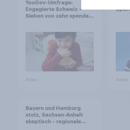
YouGov-Umfrage:
Enga
Engagierte Schweiz –
Spor
Sieben von zehn spenden,
fast die Hälfte arbeitet
freiwillig
Artikel
Artikel
Bayern und Hamburg
stolz, Sachsen-Anhalt
skeptisch – regionale
Identität im Vergleich +++