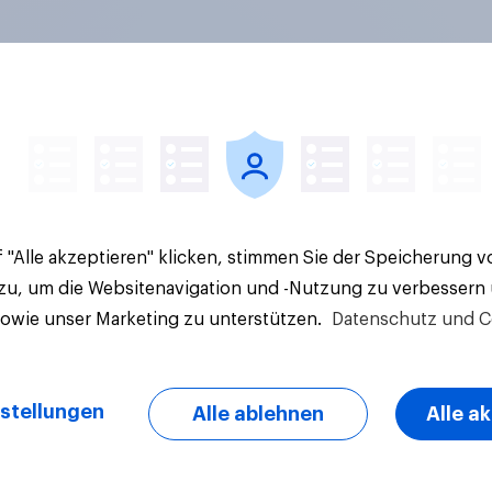
en im Pride-Check
Finanz-Talk: Mit we
: Zwischen Haltung
sprechen die Deuts
Wirkung
eigentlich über Geld
 "Alle akzeptieren" klicken, stimmen Sie der Speicherung 
 zu, um die Websitenavigation und -Nutzung zu verbessern
sowie unser Marketing zu unterstützen.
Datenschutz und C
Artikel
stellungen
Alle ablehnen
Alle a