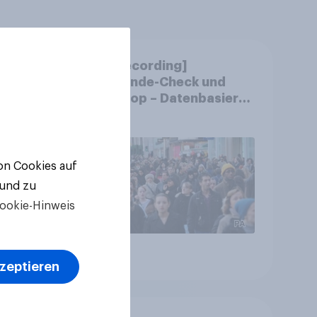
m
[CH Recording]
chen
Gemeinde-Check und
?
StratPop – Datenbasierte
Strategien für
Gemeinden
von Cookies auf
 und zu
ookie-Hinweis
Artikel
kzeptieren