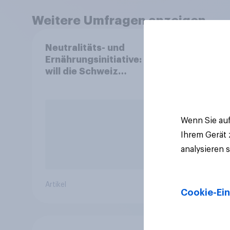
Weitere Umfragen anzeigen
Neutralitäts- und
Mark
Ernährungsinitiative: Wie
2026
will die Schweiz
und 
abstimmen?
Wenn Sie auf
Ihrem Gerät
analysieren 
Artikel
Artikel
Cookie-Ein