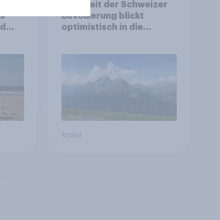
d:
Mehrheit der Schweizer
ls
Bevölkerung blickt
nd
optimistisch in die
Zukunft – Sorgen
betreffen vor allem
Gesundheitswesen und
Altersvorsorge
Artikel