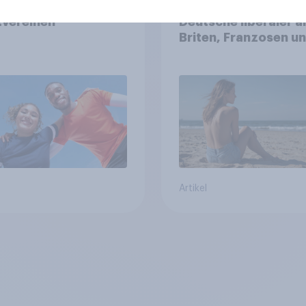
gement in Schweizer
Oben ohne am Stran
tvereinen
Deutsche liberaler a
Briten, Franzosen u
Italiener
Artikel